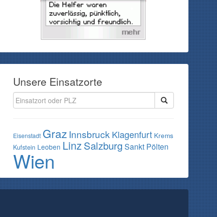
Unsere Einsatzorte
Graz
Innsbruck
Klagenfurt
Krems
Eisenstadt
Linz
Salzburg
Sankt Pölten
Leoben
Kufstein
Wien