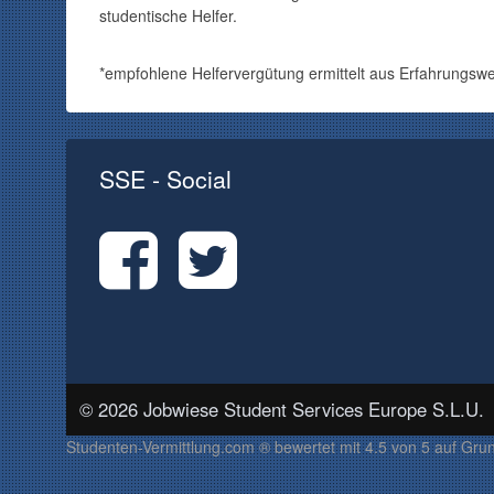
studentische Helfer.
*empfohlene Helfervergütung ermittelt aus Erfahrungswe
SSE - Social
© 2026 Jobwiese Student Services Europe S.L.U.
Studenten-Vermittlung.com ®
bewertet mit
4.5
von
5
auf Gru