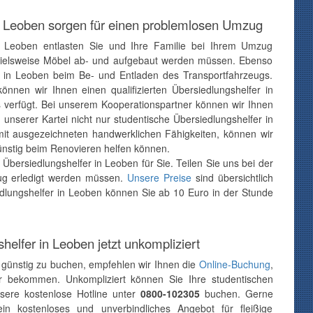
n Leoben sorgen für einen problemlosen Umzug
in Leoben entlasten Sie und Ihre Familie bei Ihrem Umzug
ispielsweise Möbel ab- und aufgebaut werden müssen. Ebenso
er in Leoben beim Be- und Entladen des Transportfahrzeugs.
nnen wir Ihnen einen qualifizierten Übersiedlungshelfer in
s verfügt. Bei unserem Kooperationspartner können wir Ihnen
n unserer Kartei nicht nur studentische Übersiedlungshelfer in
mit ausgezeichneten handwerklichen Fähigkeiten, können wir
günstig beim Renovieren helfen können.
bersiedlungshelfer in Leoben für Sie. Teilen Sie uns bei der
zug erledigt werden müssen.
Unsere Preise
sind übersichtlich
iedlungshelfer in Leoben können Sie ab 10 Euro in der Stunde
helfer in Leoben jetzt unkompliziert
 günstig zu buchen, empfehlen wir Ihnen die
Online-Buchung
,
hr bekommen. Unkompliziert können Sie Ihre studentischen
nsere kostenlose Hotline unter
0800-102305
buchen. Gerne
in kostenloses und unverbindliches Angebot für fleißige