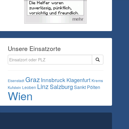
Unsere Einsatzorte
Graz
Innsbruck
Klagenfurt
Krems
Eisenstadt
Linz
Salzburg
Sankt Pölten
Leoben
Kufstein
Wien