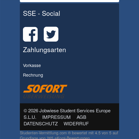
SSE - Social
Zahlungsarten
Vorkasse
Rechnung
© 2026 Jobwiese Student Services Europe
S.L.U.
IMPRESSUM
AGB
DATENSCHUTZ
WIDERRUF
Studenten-Vermittlung.com ®
bewertet mit
4.5
von
5
auf
Grundlage von
265
eKomi-Bewertungen.