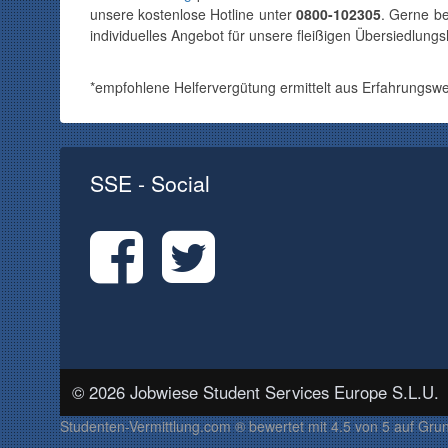
unsere kostenlose Hotline unter
0800-102305
. Gerne be
individuelles Angebot für unsere fleißigen Übersiedlungsh
*empfohlene Helfervergütung ermittelt aus Erfahrungswe
SSE - Social
© 2026 Jobwiese Student Services Europe S.L.U.
Studenten-Vermittlung.com ®
bewertet mit
4.5
von
5
auf Gru