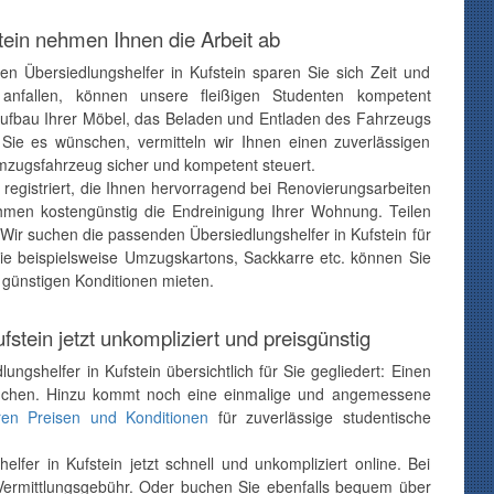
stein nehmen Ihnen die Arbeit ab
hen Übersiedlungshelfer in Kufstein sparen Sie sich Zeit und
anfallen, können unsere fleißigen Studenten kompetent
ufbau Ihrer Möbel, das Beladen und Entladen des Fahrzeugs
ie es wünschen, vermitteln wir Ihnen einen zuverlässigen
Umzugsfahrzeug sicher und kompetent steuert.
registriert, die Ihnen hervorragend bei Renovierungsarbeiten
hmen kostengünstig die Endreinigung Ihrer Wohnung. Teilen
 Wir suchen die passenden Übersiedlungshelfer in Kufstein für
e beispielsweise Umzugskartons, Sackkarre etc. können Sie
günstigen Konditionen mieten.
stein jetzt unkompliziert und preisgünstig
ngshelfer in Kufstein übersichtlich für Sie gegliedert: Einen
buchen. Hinzu kommt noch eine einmalige und angemessene
en Preisen und Konditionen
für zuverlässige studentische
lfer in Kufstein jetzt schnell und unkompliziert online. Bei
 Vermittlungsgebühr. Oder buchen Sie ebenfalls bequem über